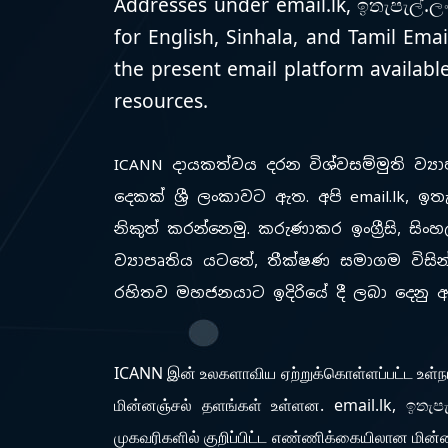
Addresses under email.lk, ඉතැපැල්.ලං
for English, Sinhala, and Tamil Ema
the present email platform available
resources.
ICANN දායකත්වය දරන විශ්වසම්මුති ව්‍යාප
දෙකක් ශ්‍රී ලංකාවට ඇත. අපි email.lk, ඉතැ
නිකුත් කරන්නෙමු. කරුණාකර ඉංග්‍රීසි, සිං
ව්‍යාපෘතිය යටතේ, තීක්ෂණ සමාගම විසින් 
රහිතව මහජනයාට ඉදිරියේ දී ලබා දෙනු 
ICANN இன் உலகளாவிய ஏற்றுக்கொள்ளப்பட்ட உள்நாட
மின்னஞ்சல் தளங்கள் உள்ளன. email.lk, ඉතැපැ
முகவரிகளில் குறிப்பிட்ட எண்ணிக்கையிலான மின்