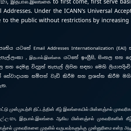
කා, இதபால்.இலங்கை to first come, first serve basis
il Addresses. Under the ICANN's Universal Acce
 to the public without restrictions by increasing
ෘතිය යටතේ Email Addresses Internationalization (EAI) 
පැල්.ලංකා , இதபால்.இலங்கை යටතේ ඉංග්‍රීසි, සිංහල සහ දෙම
හල සහ දෙමළ විද්‍යුත් තැපැල් ලිපින සඳහා මෙහි ලියාපදිංචි
සේවාදායක සම්පත් වැඩි කිරීම සහ ප්‍රශස්ත කිරීම මගින්
ඇත.
்டு முன்முயற்சி திட்டத்தின் கீழ் இலங்கையில் மின்னஞ்சல் முகவர
ල්.ලංකා, இதபால்.இலங்கை ஆகிய மின்னஞ்சல் முகவரிகளின் கீழ் ஆ
னஞ்சல் முகவரிகளை முதலில் வருபவர்களுக்கு முன்னுரிமை என்ற அடி