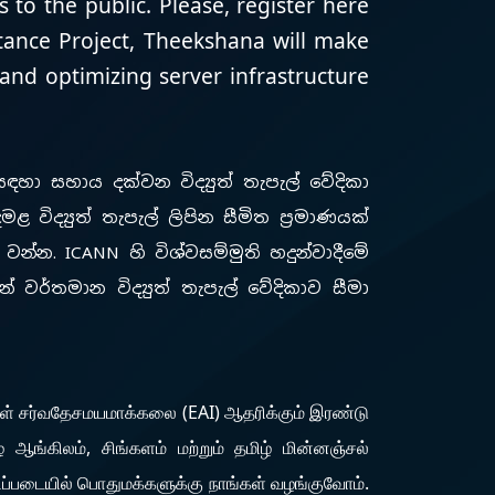
 to the public. Please, register here
ptance Project, Theekshana will make
 and optimizing server infrastructure
සඳහා සහාය දක්වන විද්‍යුත් තැපැල් වේදිකා
ළ විද්‍යුත් තැපැල් ලිපින සීමිත ප්‍රමාණයක්
 වන්න. ICANN හි විශ්වසම්මුති හදුන්වාදීමේ
 වර්තමාන විද්‍යුත් තැපැල් වේදිකාව සීමා
ிகள் சர்வதேசமயமாக்கலை (EAI) ஆதரிக்கும் இரண்டு
ங்கிலம், சிங்களம் மற்றும் தமிழ் மின்னஞ்சல்
ப்படையில் பொதுமக்களுக்கு நாங்கள் வழங்குவோம்.